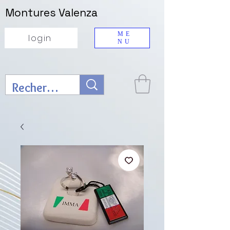
Montures Valenza
ME
login
NU