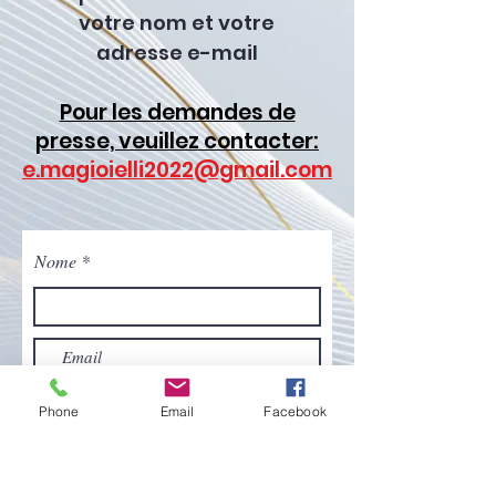
votre nom et votre
adresse e-mail
Pour les demandes de
presse, veuillez contacter:
e.magioielli2022@gmail.com
Nome
Phone
Email
Facebook