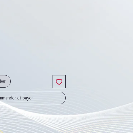
ix
ier
mander et payer