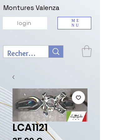
Montures Valenza
ME
login
NU
LCA1121