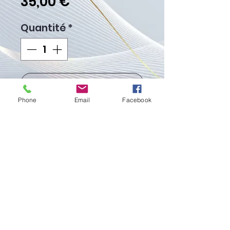
Prix
35,00 €
Quantité
*
Ajouter au panier
Phone
Email
Facebook
Commander et payer
Poids Gr.4.00
Fièrement créé avec
Wix.com