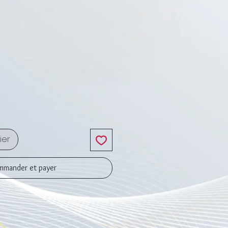
x
ier
mander et payer