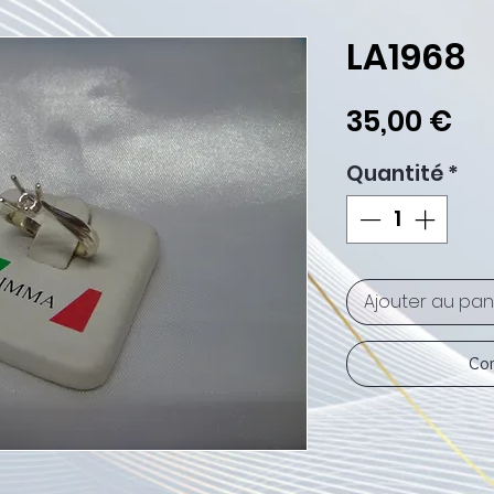
LA1968
Pri
35,00 €
Quantité
*
Ajouter au pan
Com