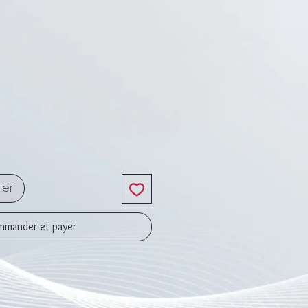
x
ier
mander et payer