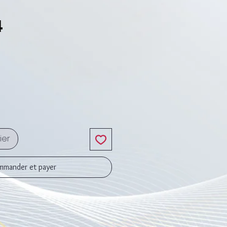
4
ix
ier
mander et payer