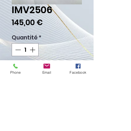
IMV2506
Prix
145,00 €
Quantité
*
Ajouter au panier
Phone
Email
Facebook
Commander et payer
Poids Gr.
Fièrement créé avec
Wix.com