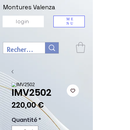
Montures Valenza
ME
login
NU
IMV2502
Prix
220,00 €
Quantité
*