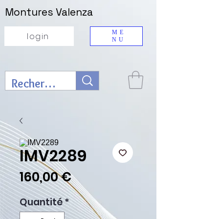
Montures Valenza
ME
login
NU
IMV2289
Prix
160,00 €
Quantité
*