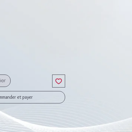
rix
ier
mander et payer