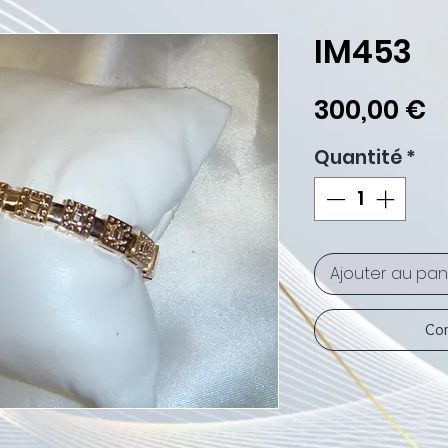
IM453
P
300,00 €
Quantité
*
Ajouter au pan
Com