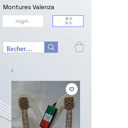
Montures Valenza
ME
login
NU