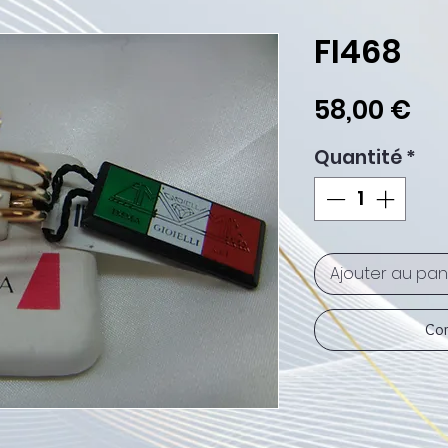
FI468
Pri
58,00 €
Quantité
*
Ajouter au pan
Com