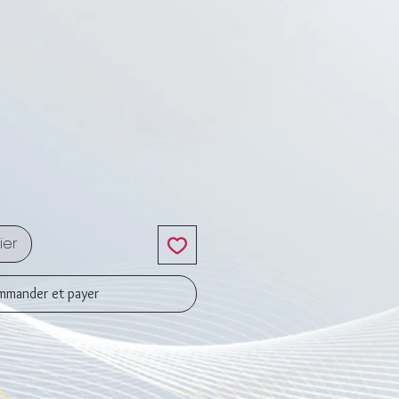
x
ier
mander et payer