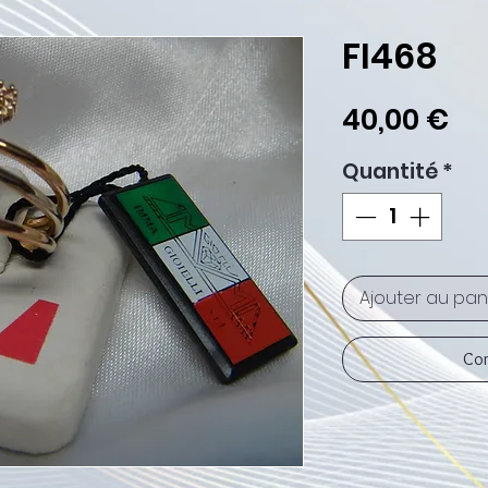
FI468
Pr
40,00 €
Quantité
*
Ajouter au pan
Com