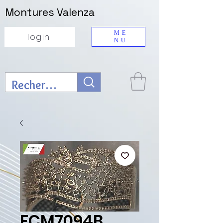
Montures Valenza
ME
login
NU
FCM7094B