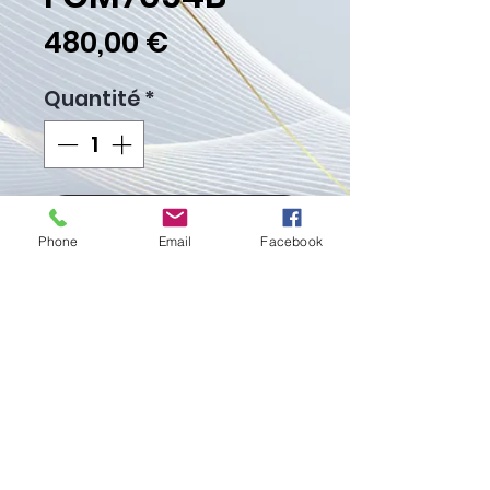
Prix
480,00 €
Quantité
*
Ajouter au panier
Phone
Email
Facebook
Commander et payer
Poids Gr.52,70
Fièrement créé avec
Wix.com