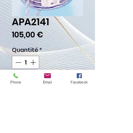
APA2141
Prix
105,00 €
Quantité
*
Ajouter au panier
Phone
Email
Facebook
Commander et payer
Poids Gr.10.40