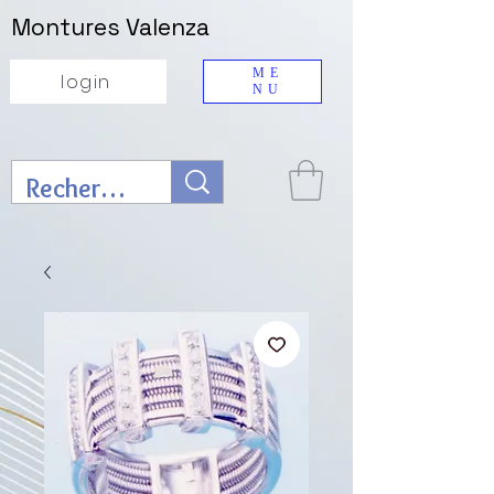
Montures Valenza
ME
login
NU