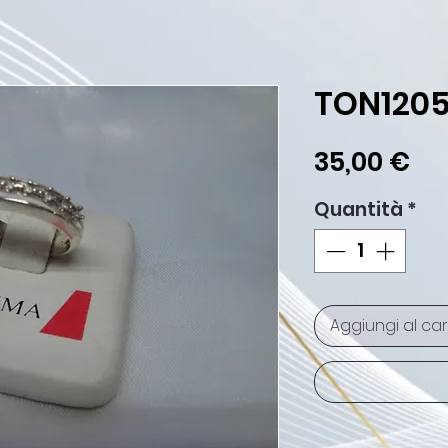
TON120
Pr
35,00 €
Quantità
*
Aggiungi al car