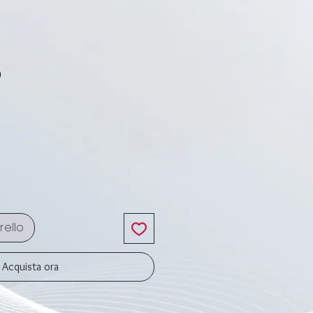
5
ezzo
rello
Acquista ora