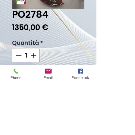
PO2784
Prezzo
1350,00 €
Quantità
*
Aggiungi al carrello
Phone
Email
Facebook
Acquista ora
Peso Gr. 69.70
Proudly created with
Wix.com