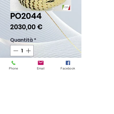
PO2044
Prezzo
2030,00 €
Quantità
*
Aggiungi al carrello
Phone
Email
Facebook
Acquista ora
Peso Gr. 98.50
Proudly created with
Wix.com