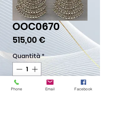
OOC0670
Prezzo
515,00 €
Quantità
*
Aggiungi al carrello
Phone
Email
Facebook
Acquista ora
Peso Gr. 34.40