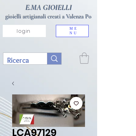
E.MA GIOIELLI
gioielli artigianali creati a Valenza Po
ME
login
NU
LCA97129