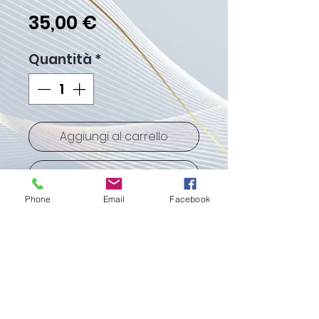
Prezzo
35,00 €
Quantità
*
Aggiungi al carrello
Acquista ora
Phone
Email
Facebook
Peso Gr. 5.50
Sabbiatura extra €
15.00