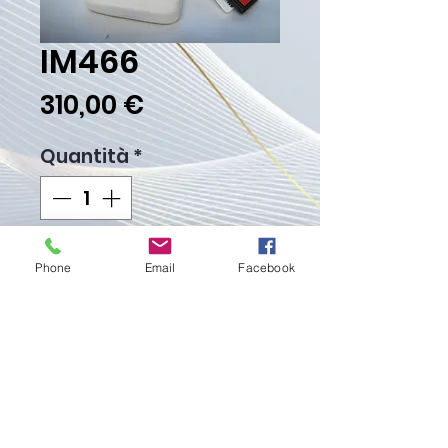
IM466
Prezzo
310,00 €
Quantità
*
Aggiungi al carrello
Phone
Email
Facebook
Acquista ora
Peso Gr. 10.30
Proudly created with
Wix.com