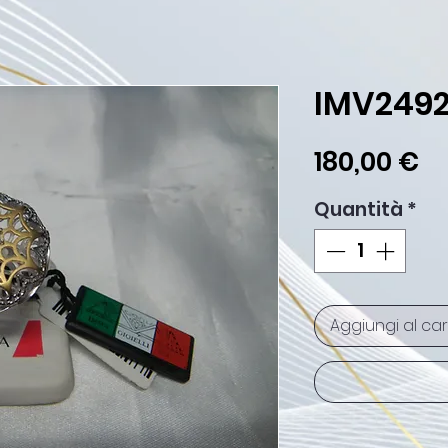
IMV249
Pr
180,00 €
Quantità
*
Aggiungi al car