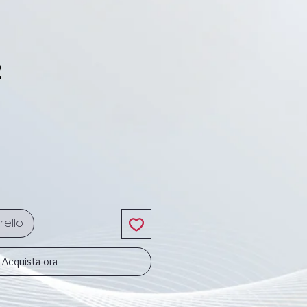
2
ezzo
rello
Acquista ora