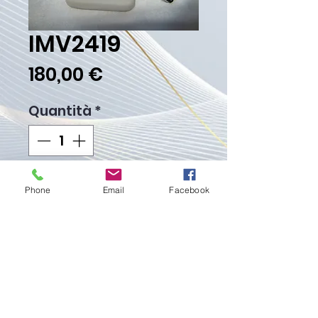
IMV2419
Prezzo
180,00 €
Quantità
*
Aggiungi al carrello
Phone
Email
Facebook
Acquista ora
Peso Gr. 18.20
Proudly created with
Wix.com