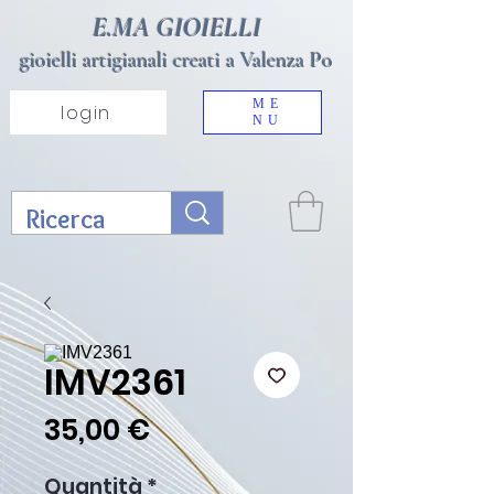
E.MA GIOIELLI
gioielli artigianali creati a Valenza Po
ME
login
NU
IMV2361
Prezzo
35,00 €
Quantità
*