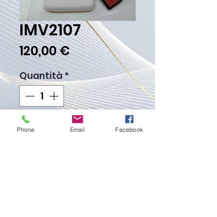
IMV2107
Prezzo
120,00 €
Quantità
*
Aggiungi al carrello
Phone
Email
Facebook
Acquista ora
Peso gr. 12.50
Proudly created with
Wix.com