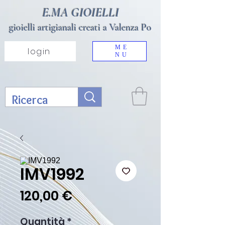
E.MA GIOIELLI
gioielli artigianali creati a Valenza Po
ME
login
NU
IMV1992
Prezzo
120,00 €
Quantità
*