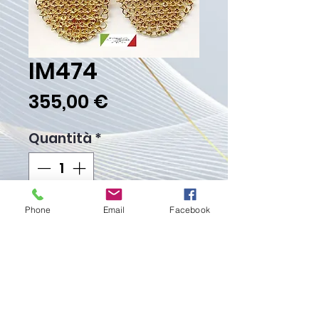
IM474
Prezzo
355,00 €
Quantità
*
Phone
Email
Facebook
Aggiungi al carrello
Acquista ora
Peso Gr. 21.00