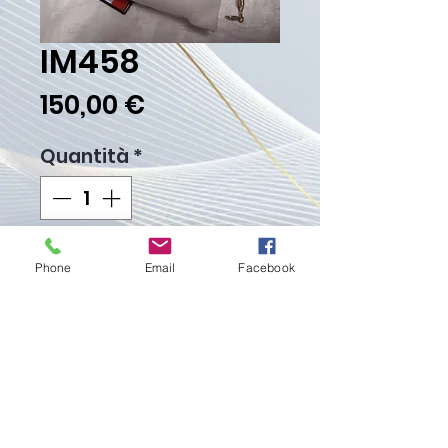
IM458
Prezzo
150,00 €
Quantità
*
Aggiungi al carrello
Phone
Email
Facebook
Acquista ora
Peso Gr. 4.10
Proudly created with
Wix.com