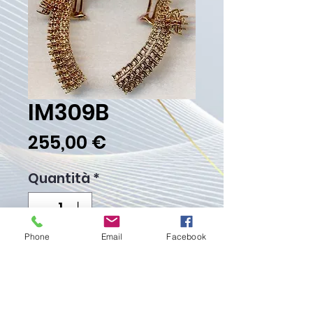
IM309B
Prezzo
255,00 €
Quantità
*
Phone
Email
Facebook
Aggiungi al carrello
Acquista ora