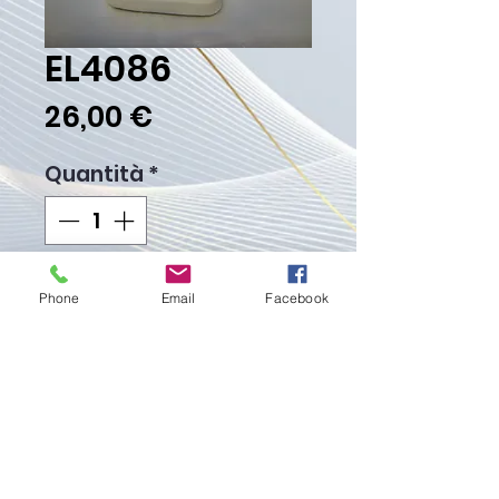
EL4086
Prezzo
26,00 €
Quantità
*
Aggiungi al carrello
Phone
Email
Facebook
Acquista ora
Peso Gr. 6.30
Proudly created with
Wix.com